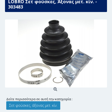
LÖBRO Σετ φούσκες, Άξονας μετ. κίν. -
303483
Δείτε περισσότερα σε αυτή την κατηγορία :
Σετ φούσκες, άξονας μετ. κίν.