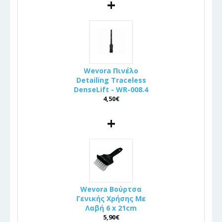
+
Wevora Πινέλo
Detailing Traceless
DenseLift - WR-008.4
4,50€
+
Wevora Βούρτσα
Γενικής Χρήσης Με
Λαβή 6 x 21cm
5,90€