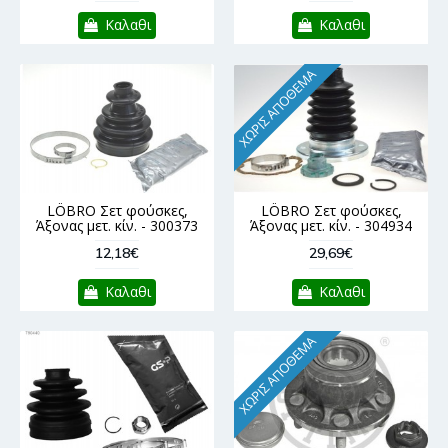
Καλαθι
Καλαθι
ΧΩΡΊΣ ΑΠΌΘΕΜΑ
LÖBRO Σετ φούσκες,
LÖBRO Σετ φούσκες,
Άξονας μετ. κίν. - 300373
Άξονας μετ. κίν. - 304934
12,18€
29,69€
Καλαθι
Καλαθι
ΧΩΡΊΣ ΑΠΌΘΕΜΑ