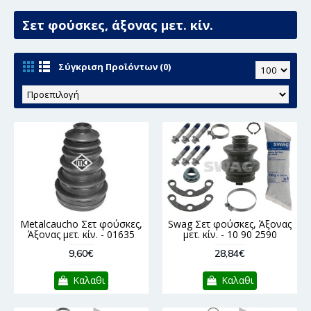
Σετ φούσκες, άξονας μετ. κίν.
Σύγκριση Προϊόντων (0)
Metalcaucho Σετ φούσκες,
Swag Σετ φούσκες, Άξονας
Άξονας μετ. κίν. - 01635
μετ. κίν. - 10 90 2590
9,60€
28,84€
Καλαθι
Καλαθι