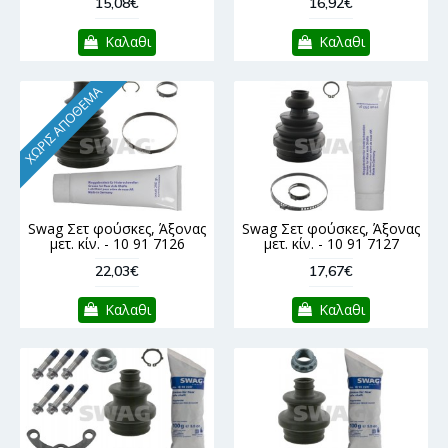
15,08€
16,92€
Καλαθι
Καλαθι
ΧΩΡΊΣ ΑΠΌΘΕΜΑ
Swag Σετ φούσκες, Άξονας
Swag Σετ φούσκες, Άξονας
μετ. κίν. - 10 91 7126
μετ. κίν. - 10 91 7127
22,03€
17,67€
Καλαθι
Καλαθι