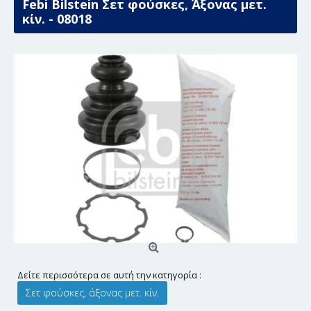
Febi Bilstein Σετ φούσκες, Άξονας μετ.
κίν. - 08018
Δείτε περισσότερα σε αυτή την κατηγορία :
Σετ φούσκες, άξονας μετ. κίν.