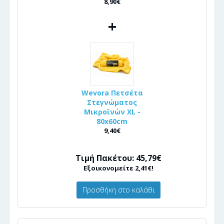
8,90€
+
Wevora Πετσέτα
Στεγνώματος
Μικροϊνών XL -
80x60cm
9,40€
Τιμή Πακέτου: 45,79€
Εξοικονομείτε 2,41€!
Προσθήκη στο καλάθι