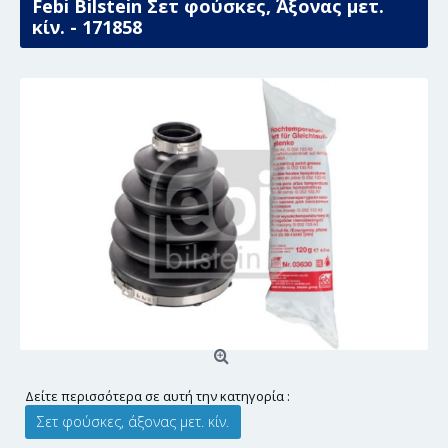
Febi Bilstein Σετ φούσκες, Άξονας μετ.
κίν. - 171858
Δείτε περισσότερα σε αυτή την κατηγορία :
Σετ φούσκες, άξονας μετ. κίν.