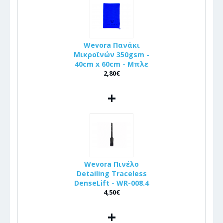
Wevora Πανάκι
Μικροϊνών 350gsm -
40cm x 60cm - Μπλε
2,80€
+
Wevora Πινέλo
Detailing Traceless
DenseLift - WR-008.4
4,50€
+