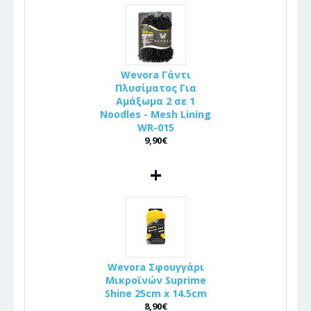
Wevora Γάντι
Πλυσίματος Για
Αμάξωμα 2 σε 1
Noodles - Mesh Lining
WR-015
9,90€
+
Wevora Σφουγγάρι
Μικροϊνών Suprime
Shine 25cm x 14.5cm
8,90€