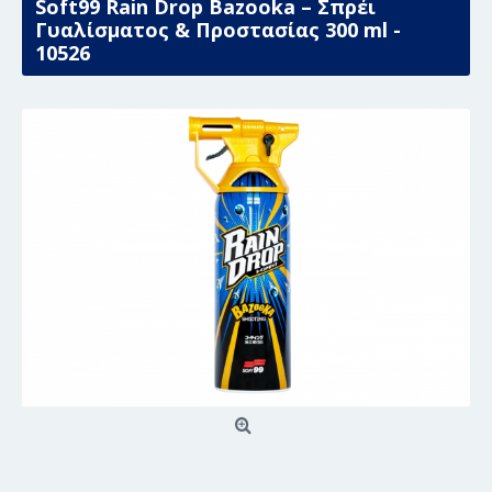
Soft99 Rain Drop Bazooka – Σπρέι
Γυαλίσματος & Προστασίας 300 ml -
10526