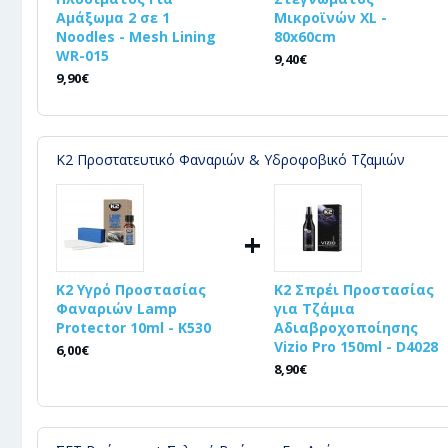
Αμάξωμα 2 σε 1
Μικροϊνών XL -
Noodles - Mesh Lining
80x60cm
WR-015
9,40€
9,90€
Κ2 Προστατευτικό Φαναριών & Υδροφοβικό Τζαμιών
+
K2 Υγρό Προστασίας
K2 Σπρέι Προστασίας
Φαναριών Lamp
για Τζάμια
Protector 10ml - K530
Αδιαβροχοποίησης
Vizio Pro 150ml - D4028
6,00€
8,90€