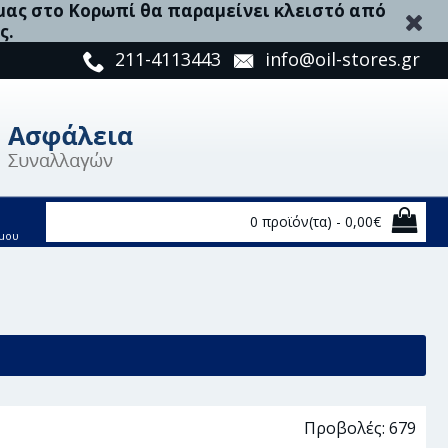
 μας στο Κορωπί θα παραμείνει κλειστό από
ς.
211-4113443
info@oil-stores.gr
0 προϊόν(τα) - 0,00€
μου
Προβολές: 679