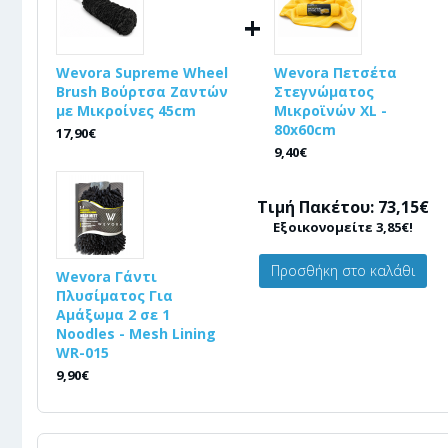
+
Wevora Supreme Wheel
Wevora Πετσέτα
Brush Βούρτσα Ζαντών
Στεγνώματος
με Μικροίνες 45cm
Μικροϊνών XL -
80x60cm
17,90€
9,40€
Τιμή Πακέτου: 73,15€
Εξοικονομείτε 3,85€!
Προσθήκη στο καλάθι
Wevora Γάντι
Πλυσίματος Για
Αμάξωμα 2 σε 1
Noodles - Mesh Lining
WR-015
9,90€