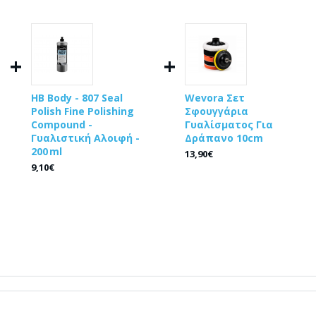
+
+
HB Body - 807 Seal
Wevora Σετ
g
Polish Fine Polishing
Σφουγγάρια
Compound -
Γυαλίσματος Για
Γυαλιστική Αλοιφή -
Δράπανο 10cm
200 ml
13,90€
9,10€