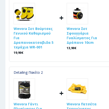
+
Wevora Σετ Βούρτσες
Wevora Σετ
Γενικού Καθαρισμού
Σφουγγάρια
Για
Γυαλίσματος Για
Δραπανοκατσαβιδα 5
Δράπανο 10cm
τεμάχια WR-001
13,90€
19,90€
Detailing Πακέτο 2
+
Wevora Γάντι
Wevora Πετσέτα
Πλυσίματος Για
Στεγνώματος