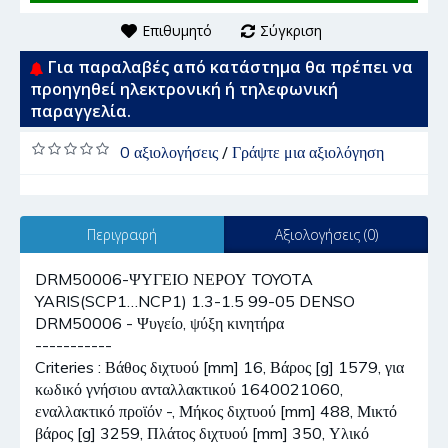
Επιθυμητό
Σύγκριση
Για παραλαβές από κατάστημα θα πρέπει να
προηγηθεί ηλεκτρονική ή τηλεφωνική
παραγγελία.
0 αξιολογήσεις
/
Γράψτε μια αξιολόγηση
Περιγραφή
Αξιολογήσεις (0)
DRM50006-ΨΥΓΕΙΟ ΝΕΡΟΥ TOYOTA
YARIS(SCP1…NCP1) 1.3-1.5 99-05 DENSO
DRM50006 - Ψυγείο, ψύξη κινητήρα
-----------
Criteries : Βάθος διχτυού [mm] 16, Βάρος [g] 1579, για
κωδικό γνήσιου ανταλλακτικού 1640021060,
εναλλακτικό προϊόν -, Μήκος διχτυού [mm] 488, Μικτό
βάρος [g] 3259, Πλάτος διχτυού [mm] 350, Υλικό