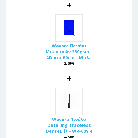
+
Wevora Πανάκι
Μικροϊνών 350gsm -
40cm x 60cm - Μπλε
2,80€
+
Wevora Πινέλo
Detailing Traceless
DenseLift - WR-008.4
4,50€