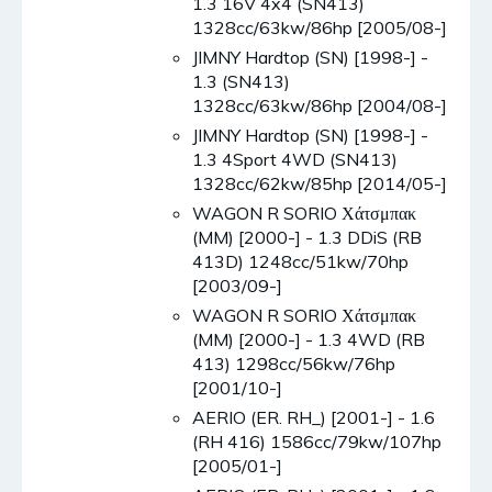
1.3 16V 4x4 (SN413)
1328cc/63kw/86hp [2005/08-]
JIMNY Hardtop (SN) [1998-] -
1.3 (SN413)
1328cc/63kw/86hp [2004/08-]
JIMNY Hardtop (SN) [1998-] -
1.3 4Sport 4WD (SN413)
1328cc/62kw/85hp [2014/05-]
WAGON R SORIO Χάτσμπακ
(MM) [2000-] - 1.3 DDiS (RB
413D) 1248cc/51kw/70hp
[2003/09-]
WAGON R SORIO Χάτσμπακ
(MM) [2000-] - 1.3 4WD (RB
413) 1298cc/56kw/76hp
[2001/10-]
AERIO (ER. RH_) [2001-] - 1.6
(RH 416) 1586cc/79kw/107hp
[2005/01-]