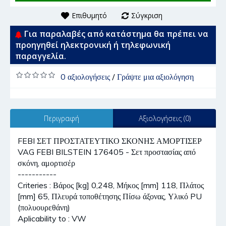
Επιθυμητό
Σύγκριση
Για παραλαβές από κατάστημα θα πρέπει να
προηγηθεί ηλεκτρονική ή τηλεφωνική
παραγγελία.
0 αξιολογήσεις
/
Γράψτε μια αξιολόγηση
Περιγραφή
Αξιολογήσεις (0)
FEBI ΣΕΤ ΠΡΟΣΤΑΤΕΥΤΙΚΟ ΣΚΟΝΗΣ ΑΜΟΡΤΙΣΕΡ
VAG FEBI BILSTEIN 176405 - Σετ προστασίας από
σκόνη, αμορτισέρ
-----------
Criteries : Βάρος [kg] 0,248, Μήκος [mm] 118, Πλάτος
[mm] 65, Πλευρά τοποθέτησης Πίσω άξονας, Υλικό PU
(πολυουρεθάνη)
Aplicability to : VW