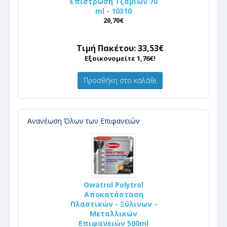
Επίστρωση Τζαμιών 70
ml - 10310
20,70€
Τιμή Πακέτου: 33,53€
Εξοικονομείτε 1,76€!
Προσθήκη στο καλάθι
Ανανέωση Όλων των Επιφανειών
Owatrol Polytrol
Αποκατάσταση
Πλαστικών - Ξύλινων -
Μεταλλικών
Επιφανειών 500ml