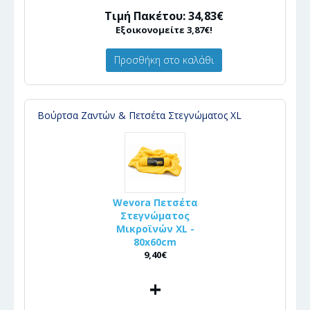
Τιμή Πακέτου: 34,83€
Εξοικονομείτε 3,87€!
Προσθήκη στο καλάθι
Βούρτσα Ζαντών & Πετσέτα Στεγνώματος XL
Wevora Πετσέτα
Στεγνώματος
Μικροϊνών XL -
80x60cm
9,40€
+