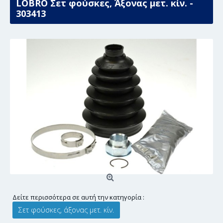
LÖBRO Σετ φούσκες, Άξονας μετ. κίν. -
303413
Δείτε περισσότερα σε αυτή την κατηγορία :
Σετ φούσκες, άξονας μετ. κίν.