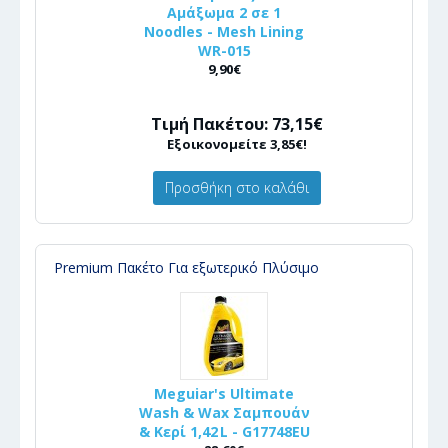
Αμάξωμα 2 σε 1
Noodles - Mesh Lining
WR-015
9,90€
Τιμή Πακέτου: 73,15€
Εξοικονομείτε 3,85€!
Προσθήκη στο καλάθι
Premium Πακέτο Για εξωτερικό Πλύσιμο
Meguiar's Ultimate
Wash & Wax Σαμπουάν
& Κερί 1,42 L - G17748EU