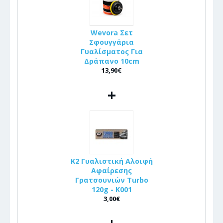
Wevora Σετ
Σφουγγάρια
Γυαλίσματος Για
Δράπανο 10cm
13,90€
+
K2 Γυαλιστική Αλοιφή
Αφαίρεσης
Γρατσουνιών Turbo
120g - K001
3,00€