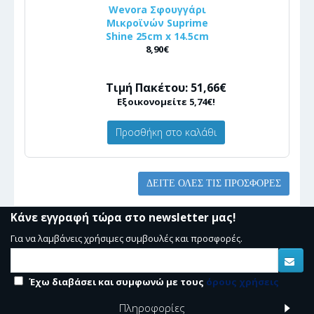
Wevora Σφουγγάρι
Μικροϊνών Suprime
Shine 25cm x 14.5cm
8,90€
Τιμή Πακέτου: 51,66€
Εξοικονομείτε 5,74€!
Προσθήκη στο καλάθι
ΔΕΊΤΕ ΌΛΕΣ ΤΙΣ ΠΡΟΣΦΟΡΈΣ
Κάνε εγγραφή τώρα στο newsletter μας!
Για να λαμβάνεις χρήσιμες συμβουλές και προσφορές.
Έχω διαβάσει και συμφωνώ με τους
όρους χρήσεις
Πληροφορίες