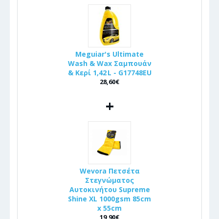
Meguiar's Ultimate
Wash & Wax Σαμπουάν
& Κερί 1,42 L - G17748EU
28,60€
+
Wevora Πετσέτα
Στεγνώματος
Αυτοκινήτου Supreme
Shine XL 1000gsm 85cm
x 55cm
19,90€