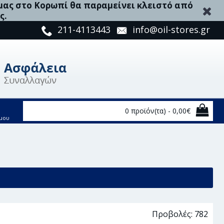
 μας στο Κορωπί θα παραμείνει κλειστό από
ς.
211-4113443
info@oil-stores.gr
0 προϊόν(τα) - 0,00€
μου
ου - 49530
Προβολές: 782