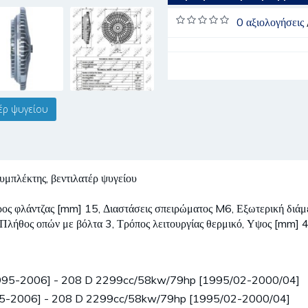
0 αξιολογήσεις
έρ ψυγείου
κτης, βεντιλατέρ ψυγείου
τρος φλάντζας [mm] 15, Διαστάσεις σπειρώματος M6, Εξωτερική διά
 Πλήθος οπών με βόλτα 3, Τρόπος λειτουργίας θερμικό, Υψος [mm] 
[1995-2006] - 208 D 2299cc/58kw/79hp [1995/02-2000/04]
995-2006] - 208 D 2299cc/58kw/79hp [1995/02-2000/04]