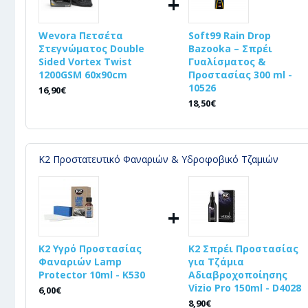
+
Wevora Πετσέτα
Soft99 Rain Drop
Στεγνώματος Double
Bazooka – Σπρέι
Sided Vortex Twist
Γυαλίσματος &
1200GSM 60x90cm
Προστασίας 300 ml -
10526
16,90€
18,50€
Κ2 Προστατευτικό Φαναριών & Υδροφοβικό Τζαμιών
+
K2 Υγρό Προστασίας
K2 Σπρέι Προστασίας
Φαναριών Lamp
για Τζάμια
Protector 10ml - K530
Αδιαβροχοποίησης
Vizio Pro 150ml - D4028
6,00€
8,90€