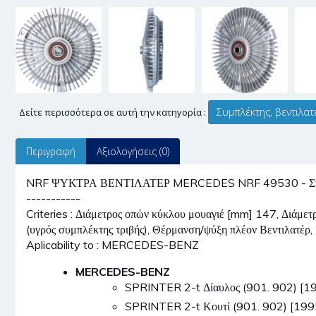
Συμπλέκτης, βεντιλατ
Δείτε περισσότερα σε αυτή την κατηγορία :
Περιγραφή
Αξιολογήσεις (0)
NRF ΨΥΚΤΡΑ ΒΕΝΤΙΛΑΤΕΡ MERCEDES NRF 49530 - Συμπλέ
-----------
Criteries : Διάμετρος οπών κύκλου μουαγιέ [mm] 147, Διάμε
(υγρός συμπλέκτης τριβής), Θέρμανση/ψύξη πλέον Βεντιλατέρ,
Aplicability to : MERCEDES-BENZ
MERCEDES-BENZ
SPRINTER 2-t Δίαυλος (901. 902) 
SPRINTER 2-t Κουτί (901. 902) [1