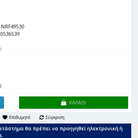
-NRF49530
90536539
ο
2
ΚΑΛΑΘΙ
Επιθυμητό
Σύγκριση
ατάστημα θα πρέπει να προηγηθεί ηλεκτρονική ή
α.