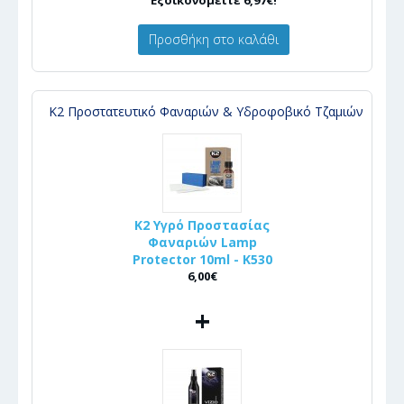
Εξοικονομείτε 6,97€!
Προσθήκη στο καλάθι
Κ2 Προστατευτικό Φαναριών & Υδροφοβικό Τζαμιών
K2 Υγρό Προστασίας
Φαναριών Lamp
Protector 10ml - K530
6,00€
+