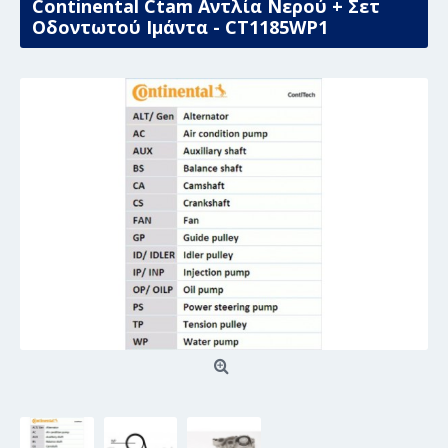
Continental Ctam Αντλία Νερού + Σετ
Οδοντωτού Ιμάντα - CT1185WP1