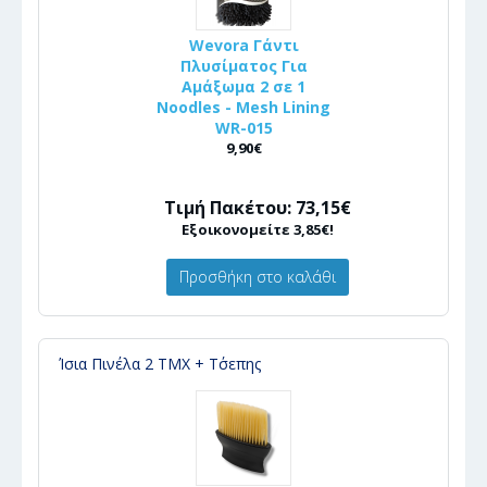
Wevora Γάντι
Πλυσίματος Για
Αμάξωμα 2 σε 1
Noodles - Mesh Lining
WR-015
9,90€
Τιμή Πακέτου: 73,15€
Εξοικονομείτε 3,85€!
Προσθήκη στο καλάθι
Ίσια Πινέλα 2 ΤΜΧ + Τ΄σεπης