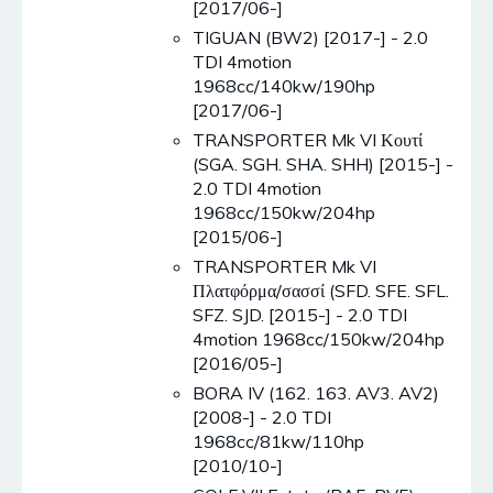
[2017/06-]
TIGUAN (BW2) [2017-] - 2.0
TDI 4motion
1968cc/140kw/190hp
[2017/06-]
TRANSPORTER Mk VI Κουτί
(SGA. SGH. SHA. SHH) [2015-] -
2.0 TDI 4motion
1968cc/150kw/204hp
[2015/06-]
TRANSPORTER Mk VI
Πλατφόρμα/σασσί (SFD. SFE. SFL.
SFZ. SJD. [2015-] - 2.0 TDI
4motion 1968cc/150kw/204hp
[2016/05-]
BORA IV (162. 163. AV3. AV2)
[2008-] - 2.0 TDI
1968cc/81kw/110hp
[2010/10-]