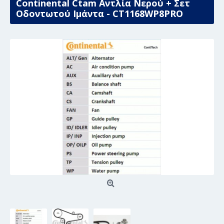
Continental Ctam Αντλία Νερού + Σετ
Οδοντωτού Ιμάντα - CT1168WP8PRO