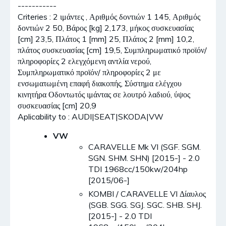
-----------
Criteries : 2 ιμάντες , Αριθμός δοντιών 1 145, Αριθμός
δοντιών 2 50, Βάρος [kg] 2,173, μήκος συσκευασίας
[cm] 23,5, Πλάτος 1 [mm] 25, Πλάτος 2 [mm] 10,2,
πλάτος συσκευασίας [cm] 19,5, Συμπληρωματικό προϊόν/
πληροφορίες 2 ελεγχόμενη αντλία νερού,
Συμπληρωματικό προϊόν/ πληροφορίες 2 με
ενσωματωμένη επαφή διακοπής, Σύστημα ελέγχου
κινητήρα Οδοντωτός ιμάντας σε λουτρό λαδιού, ύψος
συσκευασίας [cm] 20,9
Aplicability to : AUDI|SEAT|SKODA|VW
VW
CARAVELLE Mk VI (SGF. SGM.
SGN. SHM. SHN) [2015-] - 2.0
TDI 1968cc/150kw/204hp
[2015/06-]
KOMBI / CARAVELLE VI Δίαυλος
(SGB. SGG. SGJ. SGC. SHB. SHJ.
[2015-] - 2.0 TDI