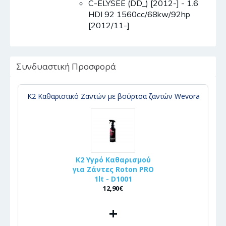
C-ELYSEE (DD_) [2012-] - 1.6
HDI 92 1560cc/68kw/92hp
[2012/11-]
Συνδυαστική Προσφορά
K2 Καθαριστικό Ζαντών με βούρτσα ζαντών Wevora
K2 Υγρό Καθαρισμού
για Ζάντες Roton PRO
1lt - D1001
12,90€
+