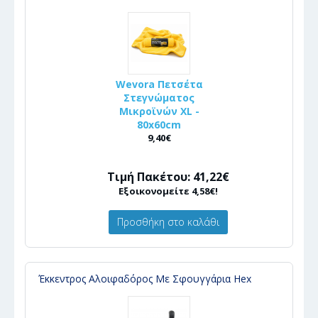
Wevora Πετσέτα
Στεγνώματος
Μικροϊνών XL -
80x60cm
9,40€
Τιμή Πακέτου: 41,22€
Εξοικονομείτε 4,58€!
Προσθήκη στο καλάθι
Έκκεντρος Αλοιφαδόρος Με Σφουγγάρια Hex