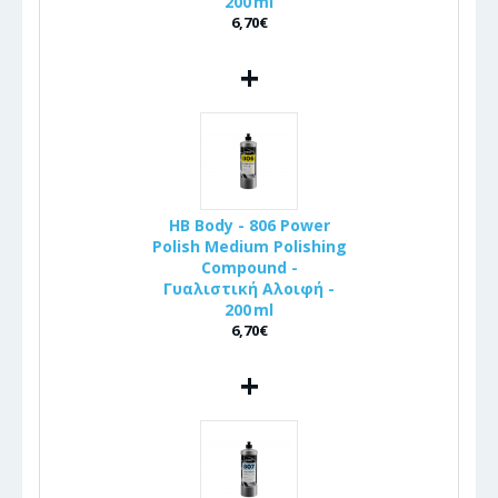
200 ml
6,70€
+
HB Body - 806 Power
Polish Medium Polishing
Compound -
Γυαλιστική Αλοιφή -
200 ml
6,70€
+