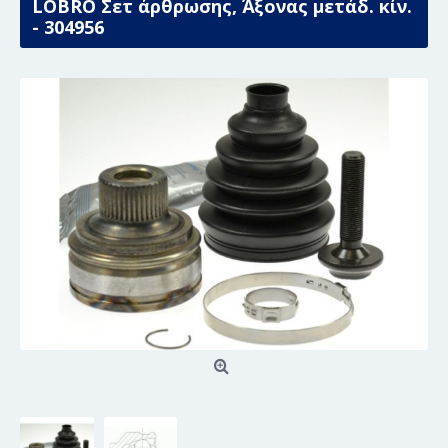
LÖBRO Σετ άρθρωσης, Άξονας μετάδ. κίν.
- 304956