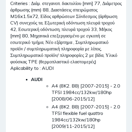
Criteries : Διάμ. στεγανοπ. δακτυλίου [mm] 77, Διάμετρος
άρθρωσης (mm) 88, Διαστάσεις σπειρώματος
M16x1.5x72, Είδος αρθρώσεων Σύνδεσμος (άρθρωση
CV) συνεχούς τα, Εξωτερική οδόντωση πλευρά τροχού
42, Εσωτερική οδόντωση, πλευρά τροχού 33, Μήκος
[mm] 80, Μηχανικά επεξεργασμένο με εγκοπή σε
εσωτερικό τμήμα, Νέο εξάρτημα , Συμπληρωματικό
προϊόν / συμπληρωματική πληροφορία με λίπος,
Συμπληρωματικό προϊόν/ πληροφορίες 2 με βίδα, Υλικό
φούσκας TPE (θερμοπλαστικό ελαστομερές)
Aplicability to : AUDI
AUDI
A4 (8K2. B8) [2007-2015] - 2.0
TFSI 1984cc/132kw/180hp
[2008/06-2015/12]
A4 (8K2. B8) [2007-2015] - 2.0
TFSI flexible fuel quattro
1984cc/132kw/180hp
[2009/11-2015/12]