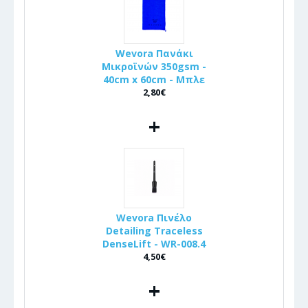
Wevora Πανάκι
Μικροϊνών 350gsm -
40cm x 60cm - Μπλε
2,80€
+
Wevora Πινέλo
Detailing Traceless
DenseLift - WR-008.4
4,50€
+