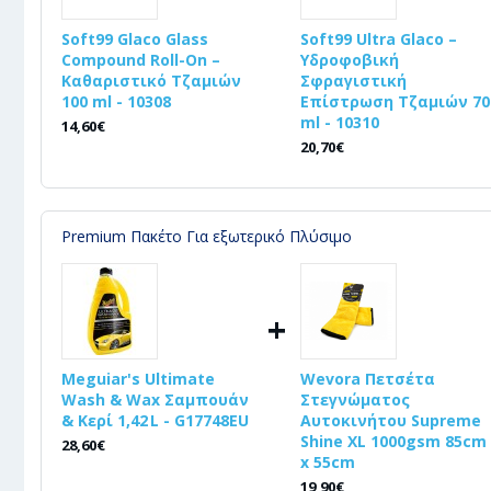
Soft99 Glaco Glass
Soft99 Ultra Glaco –
Compound Roll-On –
Υδροφοβική
Καθαριστικό Τζαμιών
Σφραγιστική
100 ml - 10308
Επίστρωση Τζαμιών 70
ml - 10310
14,60€
20,70€
Premium Πακέτο Για εξωτερικό Πλύσιμο
+
Meguiar's Ultimate
Wevora Πετσέτα
Wash & Wax Σαμπουάν
Στεγνώματος
& Κερί 1,42 L - G17748EU
Αυτοκινήτου Supreme
Shine XL 1000gsm 85cm
28,60€
x 55cm
19,90€