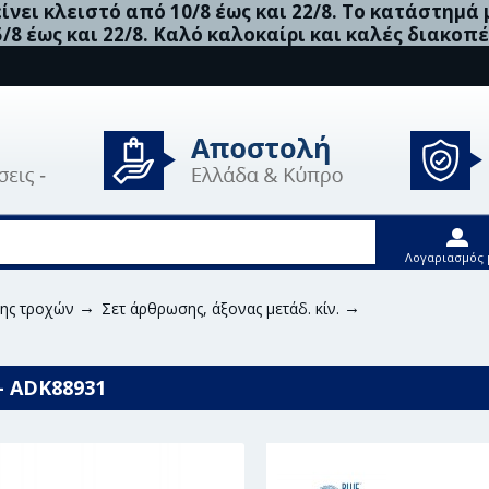
νει κλειστό από 10/8 έως και 22/8. Το κατάστημά
5/8 έως και 22/8. Καλό καλοκαίρι και καλές διακοπέ
Λογαριασμός 
σης τροχών
Σετ άρθρωσης, άξονας μετάδ. κίν.
Blue Print Σετ 
 - ADK88931