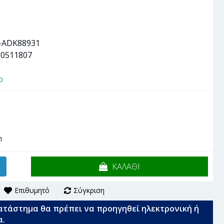
-ADK88931
90511807
ο
1
ΚΑΛΑΘΙ
Επιθυμητό
Σύγκριση
ατάστημα θα πρέπει να προηγηθεί ηλεκτρονική ή
α.