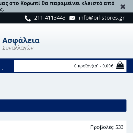
 μας στο Κορωπί θα παραμείνει κλειστό από
ς.
211-4113443
info@oil-stores.gr
0 προϊόν(τα) - 0,00€
μου
άρθρωσης, Άξονας μετάδ. κίν. - ADK88931
Προβολές: 533