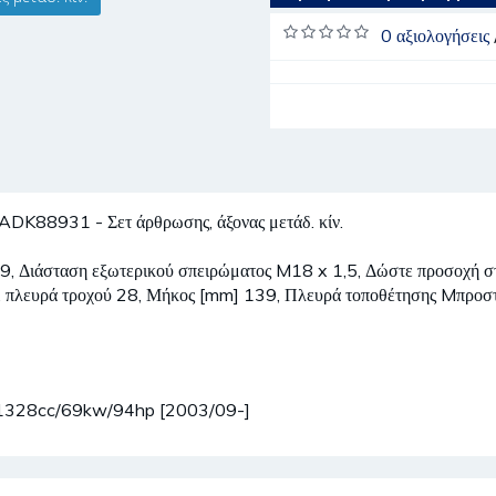
0 αξιολογήσεις
931 - Σετ άρθρωσης, άξονας μετάδ. κίν.
 49, Διάσταση εξωτερικού σπειρώματος M18 x 1,5, Δώστε προσοχή στ
 πλευρά τροχού 28, Μήκος [mm] 139, Πλευρά τοποθέτησης Mπροστι
) 1328cc/69kw/94hp [2003/09-]