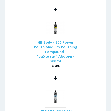
+
HB Body - 806 Power
Polish Medium Polishing
Compound -
Γυαλιστική Αλοιφή -
200 ml
6,70€
+
HB Body - 807 Seal