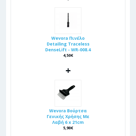
Wevora Πινέλo
Detailing Traceless
DenseLift - WR-008.4
4,50€
+
Wevora Βούρτσα
Γενικής Χρήσης Με
Λαβή 6 x 21cm
5,90€