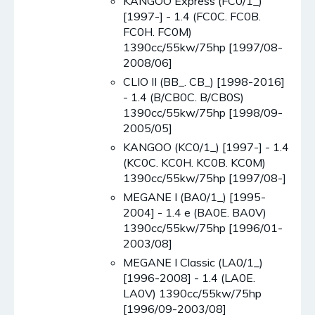
KANGOO Express (FC0/1_)
[1997-] - 1.4 (FC0C. FC0B.
FC0H. FC0M)
1390cc/55kw/75hp [1997/08-
2008/06]
CLIO II (BB_. CB_) [1998-2016]
- 1.4 (B/CB0C. B/CB0S)
1390cc/55kw/75hp [1998/09-
2005/05]
KANGOO (KC0/1_) [1997-] - 1.4
(KC0C. KC0H. KC0B. KC0M)
1390cc/55kw/75hp [1997/08-]
MEGANE I (BA0/1_) [1995-
2004] - 1.4 e (BA0E. BA0V)
1390cc/55kw/75hp [1996/01-
2003/08]
MEGANE I Classic (LA0/1_)
[1996-2008] - 1.4 (LA0E.
LA0V) 1390cc/55kw/75hp
[1996/09-2003/08]