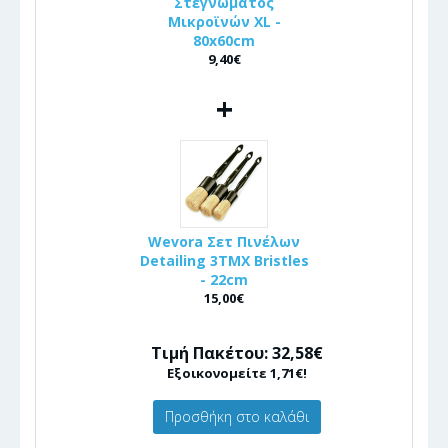
Στεγνώματος
Μικροϊνών XL -
80x60cm
9,40€
+
Wevora Σετ Πινέλων
Detailing 3ΤΜΧ Bristles
- 22cm
15,00€
Τιμή Πακέτου: 32,58€
Εξοικονομείτε 1,71€!
Προσθήκη στο καλάθι