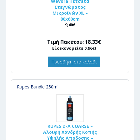
Wevora Πετσέτα
Στεγνώματος
Μικροϊνών XL -
80x60cm
9,40€
Τιμή Πακέτου: 18,33€
Εξοικονομείτε 0,96€!
Προσθήκη στο καλάθι
Rupes Bundle 250ml
RUPES D-A COARSE –
Αλοιφή Χονδρής Κοπής
Υψηλής Απόδοσης –