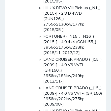
[2015/05-]
HILUX REVO VIII Pick-up (_N1_)
[2015-] - 2.8 D 4WD
(GUN126_)
2755cc/130kw/177hp
[2015/05-]
FORTUNER (_N15_. _N16_)
[2015-] - 4.0 4x4 (GGN155_)
3956cc/175kw/238hp
[2015/11-2017/12]
LAND CRUISER PRADO (_J15_)
[2009-] - 4.0 V6 VVTi
(GRJ150_)
3956cc/183kw/249hp
[2012/11-]
LAND CRUISER PRADO (_J15_)
[2009-] - 4.0 V6 VVT-i (GRJ150)
3956cc/202kw/275hp
[2009/08-]
HILUX REVO VIII Pick-up (_N1_)