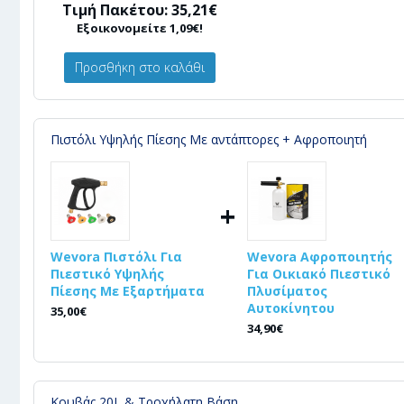
Τιμή Πακέτου: 35,21€
Εξοικονομείτε 1,09€!
Προσθήκη στο καλάθι
Πιστόλι Υψηλής Πίεσης Με αντάπτορες + Αφροποιητή
+
Wevora Πιστόλι Για
Wevora Αφροποιητής
Πιεστικό Υψηλής
Για Οικιακό Πιεστικό
Πίεσης Με Εξαρτήματα
Πλυσίματος
Αυτοκίνητου
35,00€
34,90€
Κουβάς 20L & Τροχήλατη Βάση