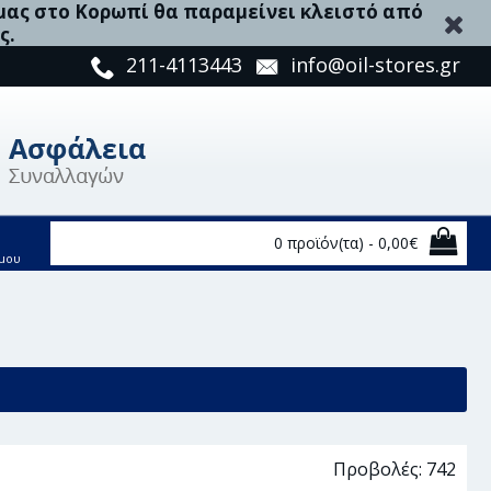
 μας στο Κορωπί θα παραμείνει κλειστό από
ς.
211-4113443
info@oil-stores.gr
0 προϊόν(τα) - 0,00€
μου
μάν, Βάση Στήριξης Γόνατου Ανάρτησης - 107006
Προβολές: 742