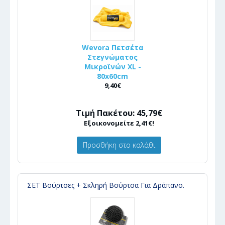
Wevora Πετσέτα
Στεγνώματος
Μικροϊνών XL -
80x60cm
9,40€
Τιμή Πακέτου: 45,79€
Εξοικονομείτε 2,41€!
Προσθήκη στο καλάθι
ΣΕΤ Βούρτσες + Σκληρή Βούρτσα Για Δράπανο.