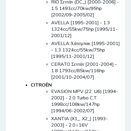
RIO Σεντάν (DC_) [2000-2006] -
1.5 1493cc/70kw/95hp
[2002/09-2005/02]
AVELLA [1995-2001] - 1.3
1324cc/55kw/75hp [1995/11-
2001/12]
AVELLA Χάτσμπακ [1995-2001]
- 1.3 1324cc/55kw/75hp
[1995/11-2001/12]
CERATO Σεντάν [2001-2004] -
1.8 1793cc/85kw/116hp
[2001/10-2004/07]
CITROËN
EVASION MPV (22. U6) [1994-
2002] - 2.0 Turbo C.T.
1998cc/108kw/147hp
[1994/06-2002/07]
XANTIA (X1_. X2_) [1993-
2003] - 2.0 i 16V