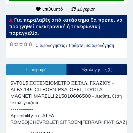
Επιθυμητό
Σύγκριση
Για παραλαβές από κατάστημα θα πρέπει να
προηγηθεί ηλεκτρονική ή τηλεφωνική
παραγγελία.
0 αξιολογήσεις
/
Γράψτε μια αξιολόγηση
Περιγραφή
Αξιολογήσεις (0)
SVF015 ΠΟΤΕΝΣΙΟΜΕΤΡΟ ΠΕΤΑΛ. ΓΚΑΖΙΟΥ -
ALFA 145, CITROEN, PSA, OPEL, TOYOTA
MAGNETI MARELLI 215810606500 - Αισθητ., θέση
πεταλ. γκαζιού
-----------
Aplicability to : ALFA
ROMEO|CHEVROLET|CITROËN|FERRARI|FIAT|GAZ|H