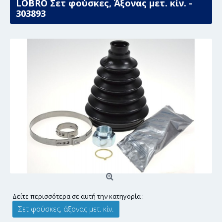
LÖBRO Σετ φούσκες, Άξονας μετ. κίν. -
303893
Δείτε περισσότερα σε αυτή την κατηγορία :
Σετ φούσκες, άξονας μετ. κίν.