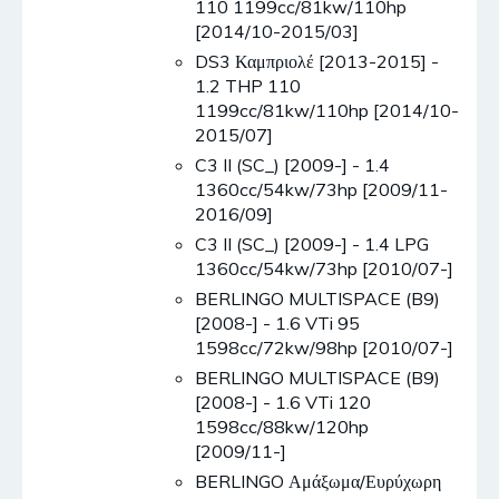
110 1199cc/81kw/110hp
[2014/10-2015/03]
DS3 Καμπριολέ [2013-2015] -
1.2 THP 110
1199cc/81kw/110hp [2014/10-
2015/07]
C3 II (SC_) [2009-] - 1.4
1360cc/54kw/73hp [2009/11-
2016/09]
C3 II (SC_) [2009-] - 1.4 LPG
1360cc/54kw/73hp [2010/07-]
BERLINGO MULTISPACE (B9)
[2008-] - 1.6 VTi 95
1598cc/72kw/98hp [2010/07-]
BERLINGO MULTISPACE (B9)
[2008-] - 1.6 VTi 120
1598cc/88kw/120hp
[2009/11-]
BERLINGO Αμάξωμα/Ευρύχωρη