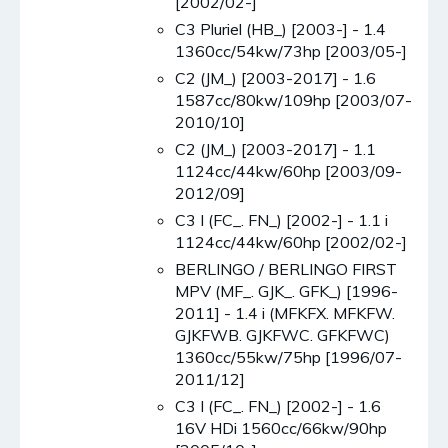
[2002/02-]
C3 Pluriel (HB_) [2003-] - 1.4
1360cc/54kw/73hp [2003/05-]
C2 (JM_) [2003-2017] - 1.6
1587cc/80kw/109hp [2003/07-
2010/10]
C2 (JM_) [2003-2017] - 1.1
1124cc/44kw/60hp [2003/09-
2012/09]
C3 I (FC_. FN_) [2002-] - 1.1 i
1124cc/44kw/60hp [2002/02-]
BERLINGO / BERLINGO FIRST
MPV (MF_. GJK_. GFK_) [1996-
2011] - 1.4 i (MFKFX. MFKFW.
GJKFWB. GJKFWC. GFKFWC)
1360cc/55kw/75hp [1996/07-
2011/12]
C3 I (FC_. FN_) [2002-] - 1.6
16V HDi 1560cc/66kw/90hp