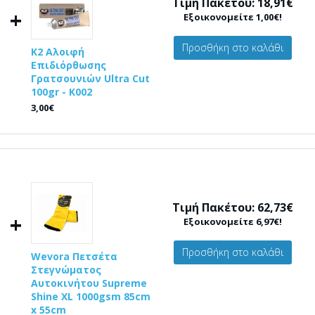
Τιμή Πακέτου: 18,91€
+
Εξοικονομείτε 1,00€!
Προσθήκη στο καλάθι
K2 Αλοιφή
Επιδιόρθωσης
Γρατσουνιών Ultra Cut
100gr - Κ002
3,00€
Τιμή Πακέτου: 62,73€
+
Εξοικονομείτε 6,97€!
Προσθήκη στο καλάθι
Wevora Πετσέτα
Στεγνώματος
Αυτοκινήτου Supreme
Shine XL 1000gsm 85cm
x 55cm