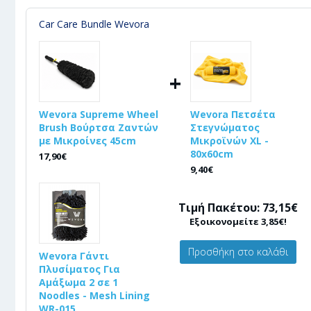
Car Care Bundle Wevora
+
Wevora Supreme Wheel
Wevora Πετσέτα
Brush Βούρτσα Ζαντών
Στεγνώματος
με Μικροίνες 45cm
Μικροϊνών XL -
80x60cm
17,90€
9,40€
Τιμή Πακέτου: 73,15€
Εξοικονομείτε 3,85€!
Προσθήκη στο καλάθι
Wevora Γάντι
Πλυσίματος Για
Αμάξωμα 2 σε 1
Noodles - Mesh Lining
WR-015