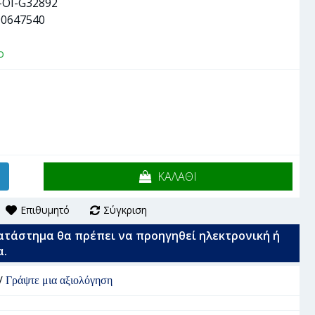
-OI-G32892
90647540
ο
ΚΑΛΑΘΙ
Επιθυμητό
Σύγκριση
ατάστημα θα πρέπει να προηγηθεί ηλεκτρονική ή
α.
/
Γράψτε μια αξιολόγηση