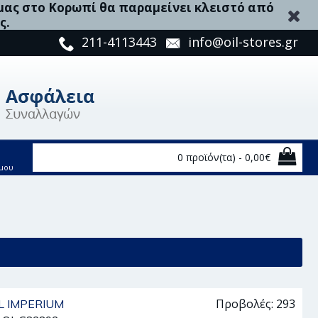
 μας στο Κορωπί θα παραμείνει κλειστό από
ς.
211-4113443
info@oil-stores.gr
0 προϊόν(τα) - 0,00€
μου
Προβολές: 293
L IMPERIUM