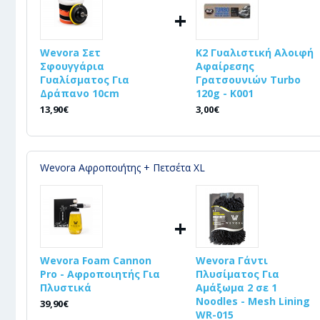
+
Wevora Σετ
K2 Γυαλιστική Αλοιφή
Σφουγγάρια
Αφαίρεσης
Γυαλίσματος Για
Γρατσουνιών Turbo
Δράπανο 10cm
120g - K001
13,90€
3,00€
Wevora Αφροποιήτης + Πετσέτα XL
+
Wevora Foam Cannon
Wevora Γάντι
Pro - Αφροποιητής Για
Πλυσίματος Για
Πλυστικά
Αμάξωμα 2 σε 1
Noodles - Mesh Lining
39,90€
WR-015