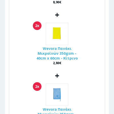
8,90€
+
2x
Wevora Πανάκι
Μικροϊνών 350gsm -
40cm x 60cm - Κίτρινο
2,80€
+
2x
Wevora Πανάκι