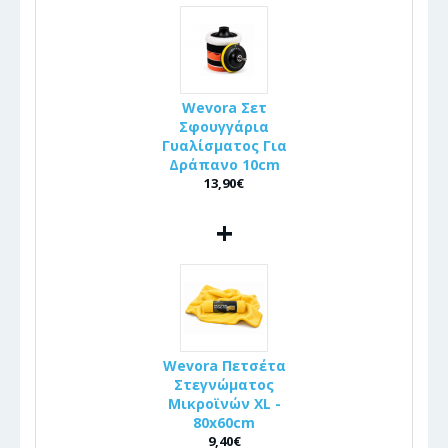
Wevora Σετ
Σφουγγάρια
Γυαλίσματος Για
Δράπανο 10cm
13,90€
+
Wevora Πετσέτα
Στεγνώματος
Μικροϊνών XL -
80x60cm
9,40€