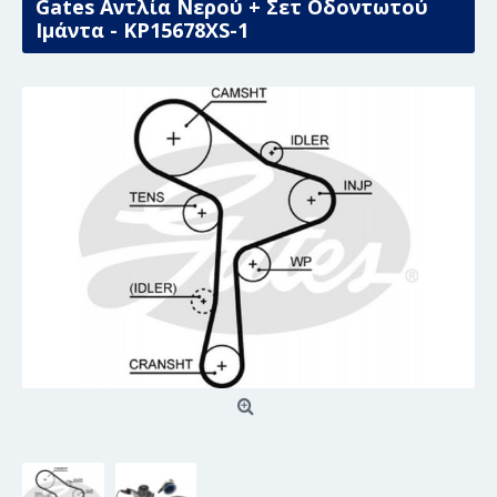
Gates Αντλία Νερού + Σετ Οδοντωτού
Ιμάντα - KP15678XS-1