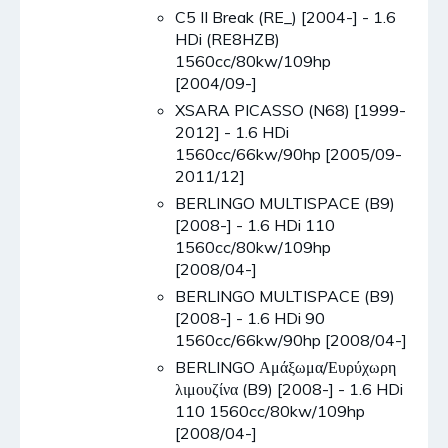
C5 II Break (RE_) [2004-] - 1.6
HDi (RE8HZB)
1560cc/80kw/109hp
[2004/09-]
XSARA PICASSO (N68) [1999-
2012] - 1.6 HDi
1560cc/66kw/90hp [2005/09-
2011/12]
BERLINGO MULTISPACE (B9)
[2008-] - 1.6 HDi 110
1560cc/80kw/109hp
[2008/04-]
BERLINGO MULTISPACE (B9)
[2008-] - 1.6 HDi 90
1560cc/66kw/90hp [2008/04-]
BERLINGO Αμάξωμα/Ευρύχωρη
λιμουζίνα (B9) [2008-] - 1.6 HDi
110 1560cc/80kw/109hp
[2008/04-]