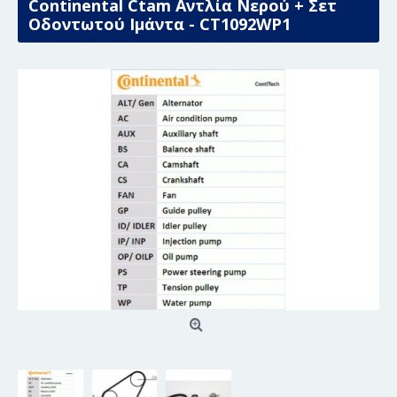
Continental Ctam Αντλία Νερού + Σετ
Οδοντωτού Ιμάντα - CT1092WP1