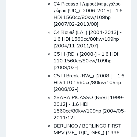
C4 Picasso I Λιμουζίνα μεγάλου
χώρου (UD_) [2006-2015] - 1.6
HDi 1560cc/80kw/109hp
[2007/02-2013/08]
C4 Κουπέ (LA_) [2004-2013] -
1.6 HDi 1560cc/80kw/109hp
[2004/11-2011/07]
C5 III (RD_) [2008-] - 1.6 HDi
110 1560cc/80kw/109hp
[2008/02-]
C5 III Break (RW_) [2008-] - 1.6
HDi 110 1560cc/80kw/109hp
[2008/02-]
XSARA PICASSO (N68) [1999-
2012] - 1.6 HDi
1560cc/80kw/109hp [2004/05-
2011/12]
BERLINGO / BERLINGO FIRST
MPV (MF_. GJK_. GFK_) [1996-