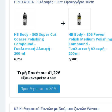
ΠΡΟΣΦΟΡΑ : 3 Αλοιφές + Σετ Σφουγγάρια 10cm
+
HB Body - 805 Super Cut
HB Body - 806 Power
Coarse Polishing
Polish Medium Polishin
Compound -
Compound -
Γυαλιστική Αλοιφή -
Γυαλιστική Αλοιφή -
200 ml
200 ml
6,70€
6,70€
Τιμή Πακέτου: 41,22€
Εξοικονομείτε 4,58€!
Προσθήκη στο καλάθι
K2 Καθαριστικό Ζαντών με βούρτσα ζαντών Wevora