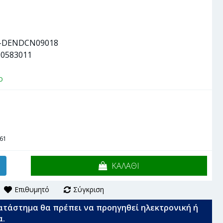
-DENDCN09018
90583011
ο
761
ΚΑΛΑΘΙ
Επιθυμητό
Σύγκριση
ατάστημα θα πρέπει να προηγηθεί ηλεκτρονική ή
α.