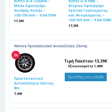
RUPES D-A COARSE –
RUPES D-A FINE –
Μπλε Σφουγγάρι
Κίτρινο Σφουγγάρι
Χονδρής Κοπής –
Λεπτού Γυαλίσματος
130/150 mm – 9.DA150H
και Φινιρίσματος –
130/150 mm – 9.DA150M
17,20€
17,20€
Wevora Προστατευτικό Αυτοκόλλητο Ζάντας
2x
Τιμή Πακέτου: 13,39€
Εξοικονομείτε 1,49€!
Προσθήκη στο καλάθι
Προστατευτικό
Αυτοκόλλητο Ζάντας
8m
7,44€