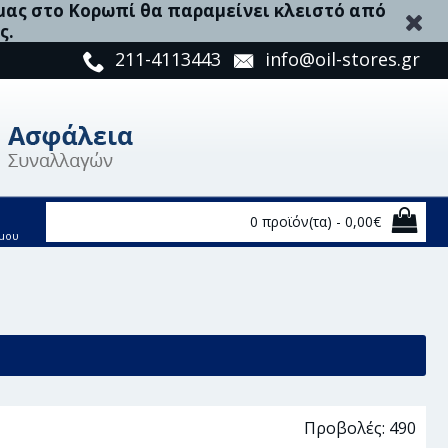
 μας στο Κορωπί θα παραμείνει κλειστό από
ς.
211-4113443
info@oil-stores.gr
0 προϊόν(τα) - 0,00€
μου
Προβολές: 490