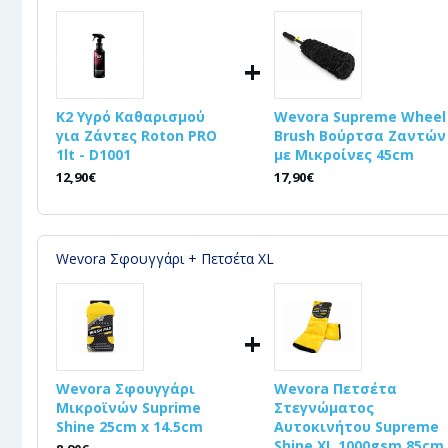
+
K2 Υγρό Καθαρισμού
Wevora Supreme Wheel
για Ζάντες Roton PRO
Brush Βούρτσα Ζαντών
1lt - D1001
με Μικροίνες 45cm
12,90€
17,90€
Wevora Σφουγγάρι + Πετσέτα XL
+
Wevora Σφουγγάρι
Wevora Πετσέτα
Μικροϊνών Suprime
Στεγνώματος
Shine 25cm x 14.5cm
Αυτοκινήτου Supreme
Shine XL 1000gsm 85cm