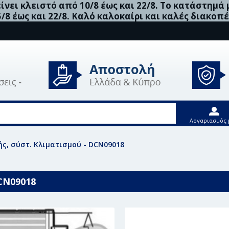
νει κλειστό από 10/8 έως και 22/8. Το κατάστημά
5/8 έως και 22/8. Καλό καλοκαίρι και καλές διακοπέ
Λογαριασμός 
ς, σύστ. Κλιματισμού - DCN09018
CN09018