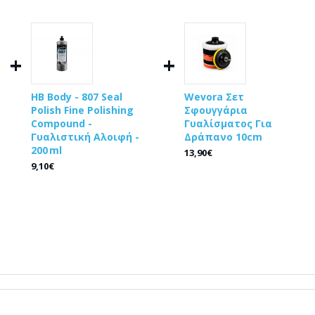
+
+
HB Body - 807 Seal
Wevora Σετ
g
Polish Fine Polishing
Σφουγγάρια
Compound -
Γυαλίσματος Για
Γυαλιστική Αλοιφή -
Δράπανο 10cm
200 ml
13,90€
9,10€