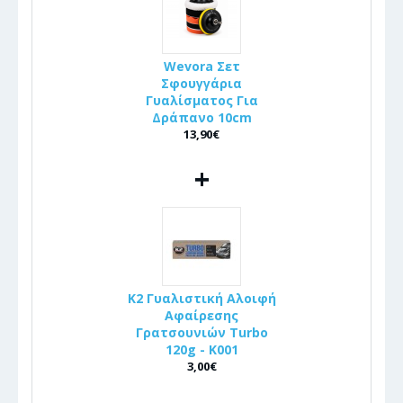
Wevora Σετ
Σφουγγάρια
Γυαλίσματος Για
Δράπανο 10cm
13,90€
+
K2 Γυαλιστική Αλοιφή
Αφαίρεσης
Γρατσουνιών Turbo
120g - K001
3,00€