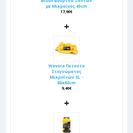
Brush Βούρτσα Ζαντών
με Μικροίνες 45cm
17,90€
+
Wevora Πετσέτα
Στεγνώματος
Μικροϊνών XL -
80x60cm
9,40€
+