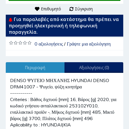
Επιθυμητό
Σύγκριση
Για παραλαβές από κατάστημα θα πρέπει να
προηγηθεί ηλεκτρονική ή τηλεφωνική
παραγγελία.
0 αξιολογήσεις
/
Γράψτε μια αξιολόγηση
Περιγραφή
Αξιολογήσεις (0)
DENSO ΨΥΓΕΙΟ ΜΗΧΑΝΗΣ HYUNDAI DENSO
DRM41007 - Ψυγείο, ψύξη κινητήρα
-----------
Criteries : Βάθος διχτυού [mm] 16, Βάρος [g] 2020, για
κωδικό γνήσιου ανταλλακτικού 253102Y010,
εναλλακτικό προϊόν -, Μήκος διχτυού [mm] 485, Μικτό
βάρος [g] 3700, Πλάτος διχτυού [mm] 496
Aplicability to : HYUNDAI|KIA