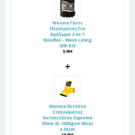
Wevora Γάντι
Πλυσίματος Για
Αμάξωμα 2 σε 1
Noodles - Mesh Lining
WR-015
9,90€
+
Wevora Πετσέτα
Στεγνώματος
Αυτοκινήτου Supreme
Shine XL 1000gsm 85cm
x 55cm
19,90€