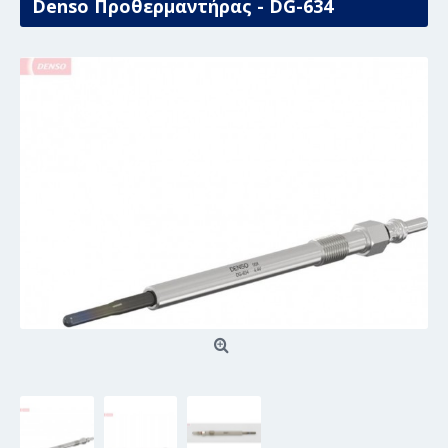
Denso Προθερμαντήρας - DG-634