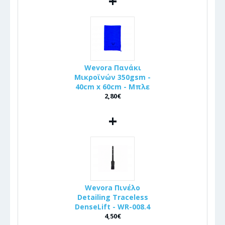
+
Wevora Πανάκι
Μικροϊνών 350gsm -
40cm x 60cm - Μπλε
2,80€
+
Wevora Πινέλo
Detailing Traceless
DenseLift - WR-008.4
4,50€