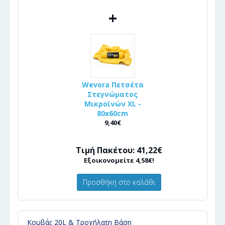
+
Wevora Πετσέτα
Στεγνώματος
Μικροϊνών XL -
80x60cm
9,40€
Τιμή Πακέτου: 41,22€
Εξοικονομείτε 4,58€!
Προσθήκη στο καλάθι
Κουβάς 20L & Τροχήλατη Βάση