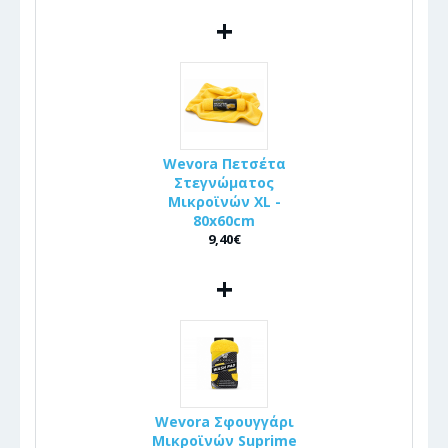
+
Wevora Πετσέτα
Στεγνώματος
Μικροϊνών XL -
80x60cm
9,40€
+
Wevora Σφουγγάρι
Μικροϊνών Suprime