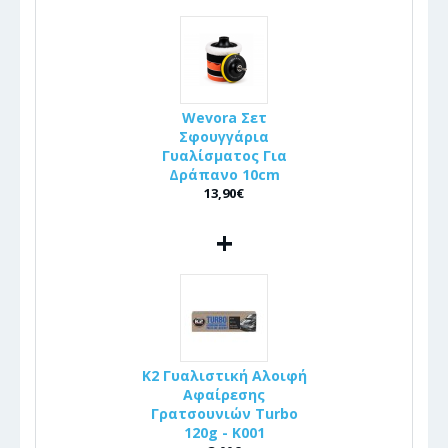
Wevora Σετ
Σφουγγάρια
Γυαλίσματος Για
Δράπανο 10cm
13,90€
+
K2 Γυαλιστική Αλοιφή
Αφαίρεσης
Γρατσουνιών Turbo
120g - K001