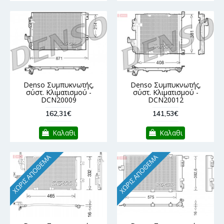
Denso Συμπυκνωτής,
Denso Συμπυκνωτής,
σύστ. Κλιματισμού -
σύστ. Κλιματισμού -
DCN20009
DCN20012
162,31€
141,53€
Καλαθι
Καλαθι
ΧΩΡΊΣ ΑΠΌΘΕΜΑ
ΧΩΡΊΣ ΑΠΌΘΕΜΑ