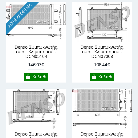
ΧΩΡΊΣ ΑΠΌΘΕΜΑ
Denso Συμπυκνωτής,
Denso Συμπυκνωτής,
σύστ. Κλιματισμού -
σύστ. Κλιματισμού -
DCN05104
DCN07008
146,07€
108,44€
Καλαθι
Καλαθι
Denso Συμπυκνωτής,
Denso Συμπυκνωτής,