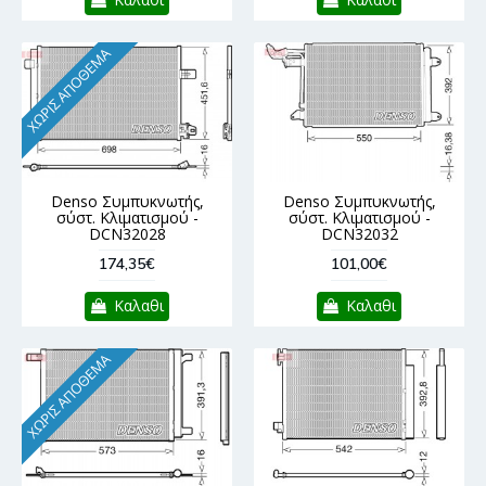
ΧΩΡΊΣ ΑΠΌΘΕΜΑ
Denso Συμπυκνωτής,
Denso Συμπυκνωτής,
σύστ. Κλιματισμού -
σύστ. Κλιματισμού -
DCN32028
DCN32032
174,35€
101,00€
Καλαθι
Καλαθι
ΧΩΡΊΣ ΑΠΌΘΕΜΑ