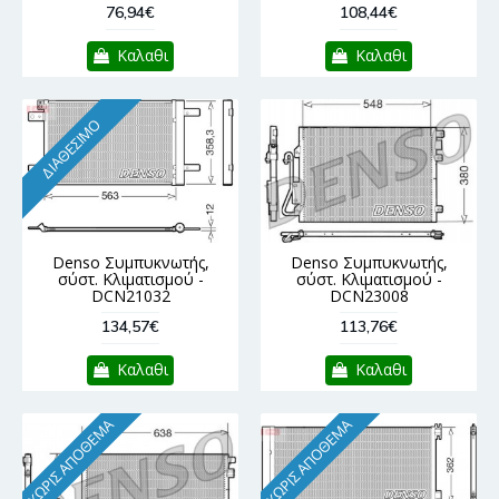
76,94€
108,44€
Καλαθι
Καλαθι
ΔΙΑΘΈΣΙΜΟ
Denso Συμπυκνωτής,
Denso Συμπυκνωτής,
σύστ. Κλιματισμού -
σύστ. Κλιματισμού -
DCN21032
DCN23008
134,57€
113,76€
Καλαθι
Καλαθι
ΧΩΡΊΣ ΑΠΌΘΕΜΑ
ΧΩΡΊΣ ΑΠΌΘΕΜΑ