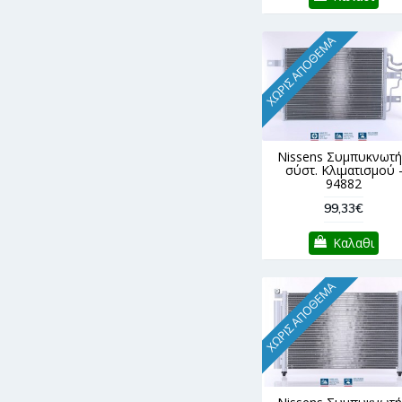
ΧΩΡΊΣ ΑΠΌΘΕΜΑ
Nissens Συμπυκνωτή
σύστ. Κλιματισμού 
94882
99,33€
Καλαθι
ΧΩΡΊΣ ΑΠΌΘΕΜΑ