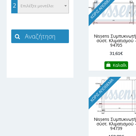
ΧΩΡΊΣ ΑΠΌΘΕΜΑ
2
Επιλέξτε μοντέλο:
Nissens Συμπυκνωτή
σύστ. Κλιματισμού 
94705
31,61€
Καλαθι
ΧΩΡΊΣ ΑΠΌΘΕΜΑ
Nissens Συμπυκνωτή
σύστ. Κλιματισμού 
94739