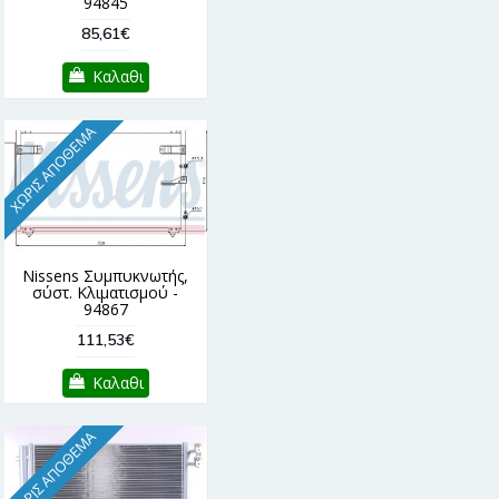
94845
85,61€
Καλαθι
ΧΩΡΊΣ ΑΠΌΘΕΜΑ
Nissens Συμπυκνωτής,
σύστ. Κλιματισμού -
94867
111,53€
Καλαθι
ΧΩΡΊΣ ΑΠΌΘΕΜΑ