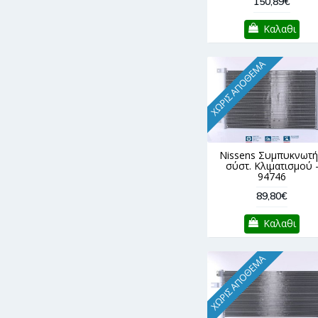
150,89€
Καλαθι
ΧΩΡΊΣ ΑΠΌΘΕΜΑ
Nissens Συμπυκνωτή
σύστ. Κλιματισμού 
94746
89,80€
Καλαθι
ΧΩΡΊΣ ΑΠΌΘΕΜΑ