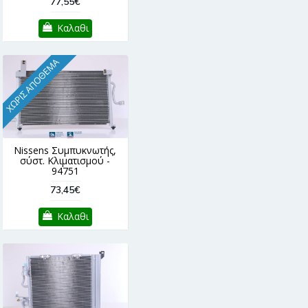
77,55€
Καλαθι
ΧΩΡΊΣ ΑΠΌΘΕΜΑ
Nissens Συμπυκνωτής,
σύστ. Κλιματισμού -
94751
73,45€
Καλαθι