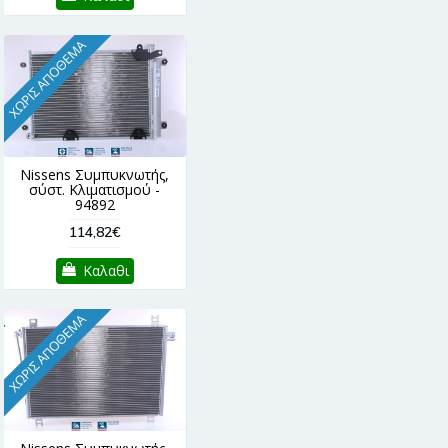
ΧΩΡΊΣ ΑΠΌΘΕΜΑ
Nissens Συμπυκνωτής,
σύστ. Κλιματισμού -
94892
114,82€
Καλαθι
ΧΩΡΊΣ ΑΠΌΘΕΜΑ