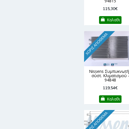
94815
115,30€
Καλαθι
ΧΩΡΊΣ ΑΠΌΘΕΜΑ
Nissens Συμπυκνωτή
σύστ. Κλιματισμού 
94848
119,54€
Καλαθι
ΧΩΡΊΣ ΑΠΌΘΕΜΑ