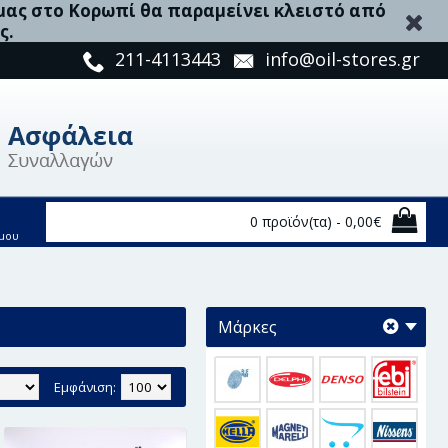
 μας στο Κορωπί θα παραμείνει κλειστό από
ς.
211-4113443
info@oil-stores.gr
0 προϊόν(τα) - 0,00€
μου
Μάρκες
Εμφάνιση: