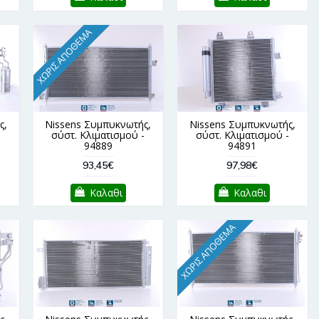
ΧΩΡΊΣ ΑΠΌΘΕΜΑ
ς,
Nissens Συμπυκνωτής,
Nissens Συμπυκνωτής,
-
σύστ. Κλιματισμού -
σύστ. Κλιματισμού -
94889
94891
93,45€
97,98€
Καλαθι
Καλαθι
ΧΩΡΊΣ ΑΠΌΘΕΜΑ