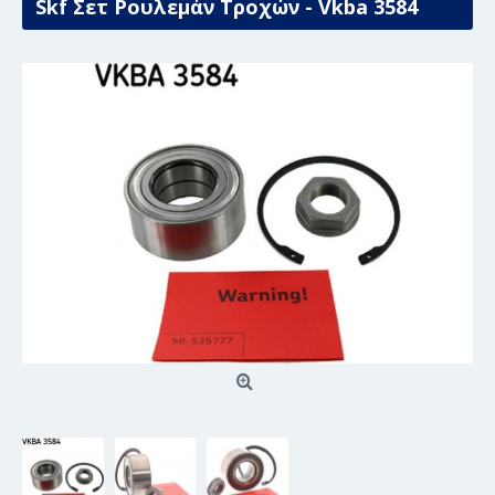
Skf Σετ Ρουλεμάν Τροχών - Vkba 3584