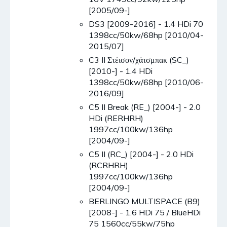
[2005/09-]
DS3 [2009-2016] - 1.4 HDi 70
1398cc/50kw/68hp [2010/04-
2015/07]
C3 II Στέισον/χάτσμπακ (SC_)
[2010-] - 1.4 HDi
1398cc/50kw/68hp [2010/06-
2016/09]
C5 II Break (RE_) [2004-] - 2.0
HDi (RERHRH)
1997cc/100kw/136hp
[2004/09-]
C5 II (RC_) [2004-] - 2.0 HDi
(RCRHRH)
1997cc/100kw/136hp
[2004/09-]
BERLINGO MULTISPACE (B9)
[2008-] - 1.6 HDi 75 / BlueHDi
75 1560cc/55kw/75hp