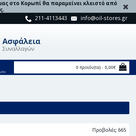
 μας στο Κορωπί θα παραμείνει κλειστό από
ς.
211-4113443
info@oil-stores.gr
0 προϊόν(τα) - 0,00€
μου
Προβολές: 665