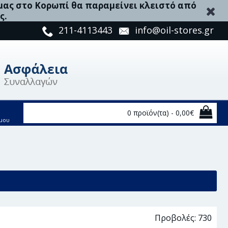
 μας στο Κορωπί θα παραμείνει κλειστό από
ς.
211-4113443
info@oil-stores.gr
0 προϊόν(τα) - 0,00€
μου
Προβολές: 730