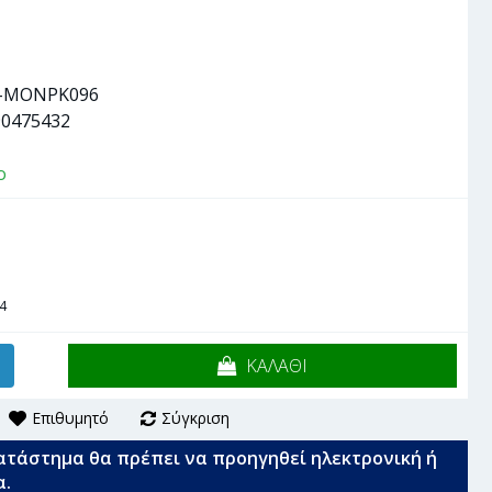
-MONPK096
90475432
ο
4
ΚΑΛΑΘΙ
Επιθυμητό
Σύγκριση
ατάστημα θα πρέπει να προηγηθεί ηλεκτρονική ή
α.