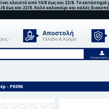
νει κλειστό από 10/8 έως και 22/8. Το κατάστημά
5/8 έως και 22/8. Καλό καλοκαίρι και καλές διακοπέ
Λογαριασμός 
 Σετ Προστασίας Από σκόνη, Αμορτισέρ - PK096
έρ - PK096