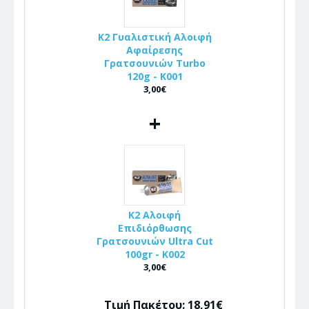
K2 Γυαλιστική Αλοιφή
Αφαίρεσης
Γρατσουνιών Turbo
120g - K001
3,00€
+
K2 Αλοιφή
Επιδιόρθωσης
Γρατσουνιών Ultra Cut
100gr - Κ002
3,00€
Τιμή Πακέτου: 18,91€