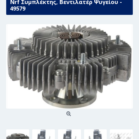
Nrf Συμπλέκτης, Βεντιλατέρ Ψυγείου -
49579