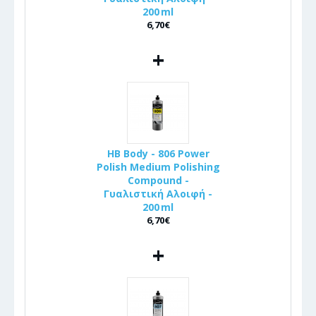
200 ml
6,70€
+
HB Body - 806 Power
Polish Medium Polishing
Compound -
Γυαλιστική Αλοιφή -
200 ml
6,70€
+