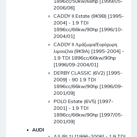
1896cc/50kw/68hp [1999/05-
2006/06]
CADDY II Estate (9K9B) [1995-
2004] - 1.9 TDI
1896cc/66kw/90hp [1996/10-
2004/01]
CADDY II Αμάξωμα/Ευρύχωρη
λιμουζίνα (9K9A) [1995-2004] -
1.9 TDI 1896cc/66kw/90hp
[1996/09-2004/01]
DERBY CLASSIC (6V2) [1995-
2009] - 90 1.9 TDI
1896cc/66kw/90hp [1996/09-
2001/09]
POLO Estate (6V5) [1997-
2001] - 1.9 TDI
1896cc/66kw/90hp [1997/05-
2001/09]
AUDI
A3 (8L1) [1996-2006] - 1.9 TDI