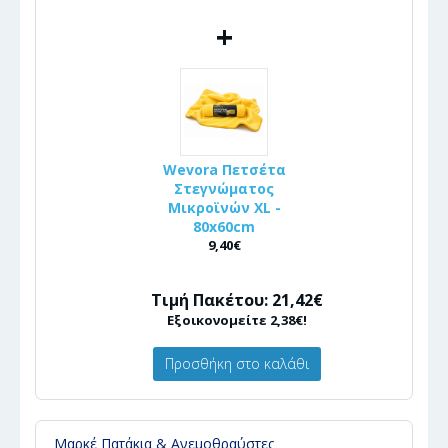
+
Wevora Πετσέτα
Στεγνώματος
Μικροϊνών XL -
80x60cm
9,40€
Τιμή Πακέτου: 21,42€
Εξοικονομείτε 2,38€!
Προσθήκη στο καλάθι
Μαρκέ Πατάκια & Ανεμοθραύστες