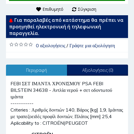
Επιθυμητό
Σύγκριση
Για παραλαβές από κατάστημα θα πρέπει να
προηγηθεί ηλεκτρονική ή τηλεφωνική
παραγγελία.
0 αξιολογήσεις
/
Γράψτε μια αξιολόγηση
Περιγραφή
Αξιολογήσεις (0)
FEBI ΣΕΤ ΙΜΑΝΤΑ ΧΡΟΝΙΣΜΟΥ PSA FEBI
BILSTEIN 34638 - Αντλία νερού + σετ οδοντωτού
ιμάντα
-----------
Criteries : Αριθμός δοντιών 140, Βάρος [kg] 1,9, Ιμάντας
με τραπεζοειδές προφίλ δοντιών, Πλάτος [mm] 25,4
Aplicability to : CITROËN|PEUGEOT