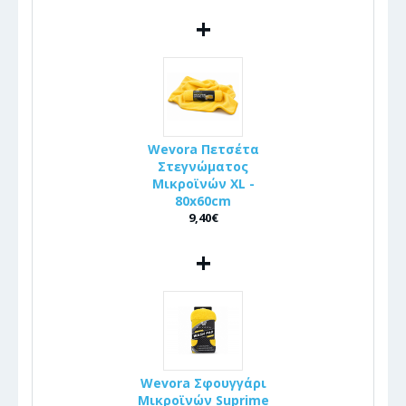
+
Wevora Πετσέτα
Στεγνώματος
Μικροϊνών XL -
80x60cm
9,40€
+
Wevora Σφουγγάρι
Μικροϊνών Suprime