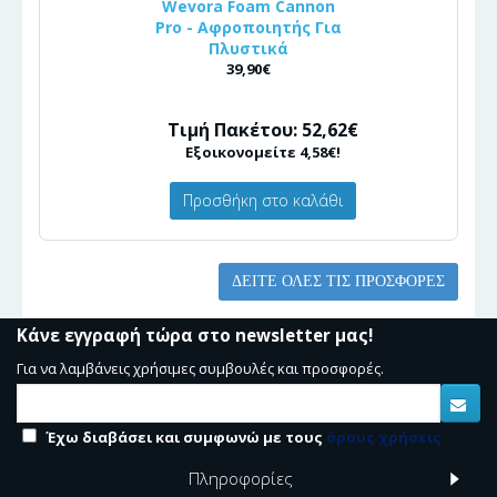
Wevora Foam Cannon
Pro - Αφροποιητής Για
Πλυστικά
39,90€
Τιμή Πακέτου: 52,62€
Εξοικονομείτε 4,58€!
Προσθήκη στο καλάθι
ΔΕΊΤΕ ΌΛΕΣ ΤΙΣ ΠΡΟΣΦΟΡΈΣ
Κάνε εγγραφή τώρα στο newsletter μας!
Για να λαμβάνεις χρήσιμες συμβουλές και προσφορές.
Έχω διαβάσει και συμφωνώ με τους
όρους χρήσεις
Πληροφορίες