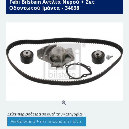
Febi Bilstein Αντλία Νερού + Σετ
Οδοντωτού Ιμάντα - 34638
Δείτε περισσότερα σε αυτή την κατηγορία :
Αντλία νερού + σετ οδοντωτού ιμάντα