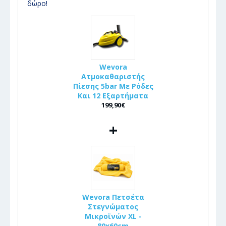
δώρο!
Wevora
Ατμοκαθαριστής
Πίεσης 5bar Με Ρόδες
Και 12 Εξαρτήματα
199,90€
+
Wevora Πετσέτα
Στεγνώματος
Μικροϊνών XL -
80x60cm